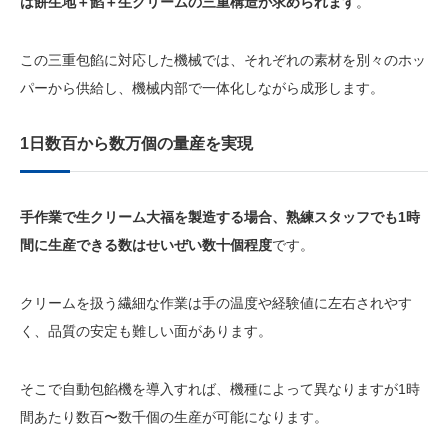
は餅生地＋餡＋生クリームの三重構造が求められます
。
この三重包餡に対応した機械では、それぞれの素材を別々のホッ
パーから供給し、機械内部で一体化しながら成形します。
1日数百から数万個の量産を実現
手作業で生クリーム大福を製造する場合、熟練スタッフでも1時
間に生産できる数はせいぜい数十個程度
です。
クリームを扱う繊細な作業は手の温度や経験値に左右されやす
く、品質の安定も難しい面があります。
そこで自動包餡機を導入すれば、機種によって異なりますが1時
間あたり数百〜数千個の生産が可能になります。