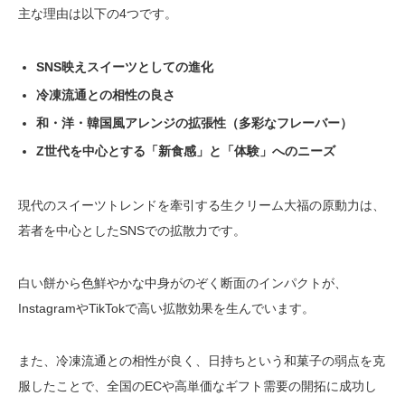
主な理由は以下の4つです。
SNS映えスイーツとしての進化
冷凍流通との相性の良さ
和・洋・韓国風アレンジの拡張性（多彩なフレーバー）
Z世代を中心とする「新食感」と「体験」へのニーズ
現代のスイーツトレンドを牽引する生クリーム大福の原動力は、
若者を中心としたSNSでの拡散力です。
白い餅から色鮮やかな中身がのぞく断面のインパクトが、
InstagramやTikTokで高い拡散効果を生んでいます。
また、冷凍流通との相性が良く、日持ちという和菓子の弱点を克
服したことで、全国のECや高単価なギフト需要の開拓に成功し