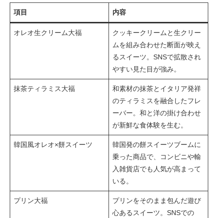
項目
内容
オレオ生クリーム大福
クッキークリームと生クリー
ムを組み合わせた断面が映え
るスイーツ。SNSで拡散され
やすい見た目が強み。
抹茶ティラミス大福
和素材の抹茶とイタリア発祥
のティラミスを融合したフレ
ーバー。和と洋の掛け合わせ
が新鮮な食体験を生む。
韓国風オレオ×餅スイーツ
韓国発の餅スイーツブームに
乗った商品で、コンビニや輸
入雑貨店でも人気が高まって
いる。
プリン大福
プリンをそのまま包んだ遊び
心あるスイーツ。SNSでの